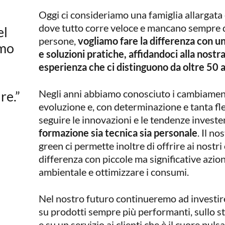
Oggi ci consideriamo una famiglia allargata
dove tutto corre veloce e mancano sempre di 
el
persone,
vogliamo fare la differenza con u
amo
e soluzioni pratiche, affidandoci alla nostr
esperienza che ci distinguono da oltre 50 
Negli anni abbiamo conosciuto i cambiament
re.”
evoluzione e, con determinazione e tanta fles
seguire le innovazioni e le tendenze investe
formazione sia tecnica sia personale
. Il n
green ci permette inoltre di offrire ai nostri c
differenza con piccole ma significative azion
ambientale e ottimizzare i consumi.
Nel nostro futuro continueremo ad investire
su prodotti sempre più performanti, sullo s
e su un servizio ai clienti che è il cuore puls